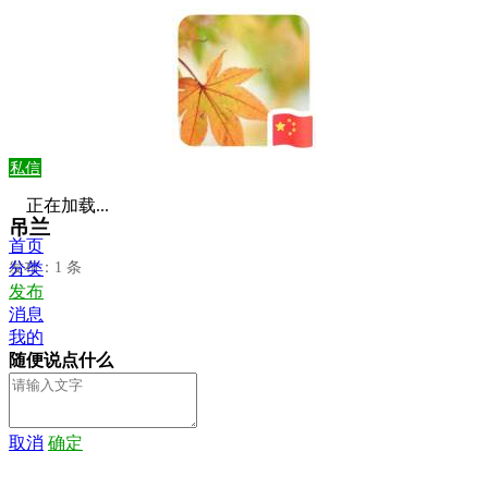
私信
正在加载...
吊兰
首页
发布：1 条
分类
发布
消息
我的
随便说点什么
取消
确定