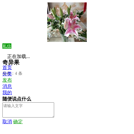
私信
正在加载...
奇异果
首页
发布：4 条
分类
发布
消息
我的
随便说点什么
取消
确定