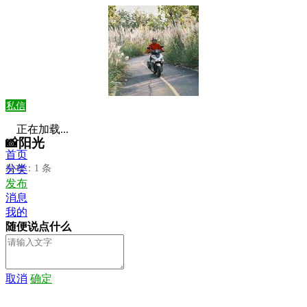
私信
正在加载...
📸阳光
首页
发布：1 条
分类
发布
消息
我的
随便说点什么
取消
确定