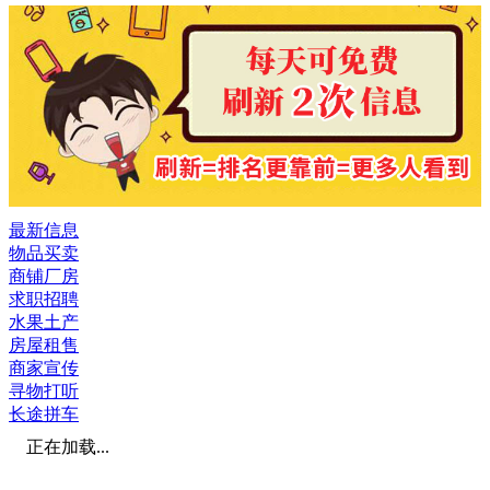
最新信息
物品买卖
商铺厂房
求职招聘
水果土产
房屋租售
商家宣传
寻物打听
长途拼车
正在加载...