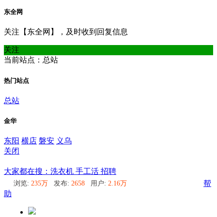
东全网
关注【东全网】，及时收到回复信息
关注
当前站点：总站
热门站点
总站
金华
东阳
横店
磐安
义乌
关闭
总站
大家都在搜：洗衣机 手工活 招聘
浏览:
235万
发布:
2658
用户:
2.16万
帮
助