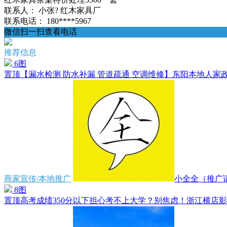
联系人：
小张? 红木家具厂
联系电话：
180****5967
微信扫一扫查看电话
推荐信息
6图
置顶
【漏水检测 防水补漏 管道疏通 空调维修】东阳本地人家政维
商家宣传/本地推广
小全全（推广请
8图
置顶
高考成绩350分以下担心考不上大学？别焦虑！浙江横店影视