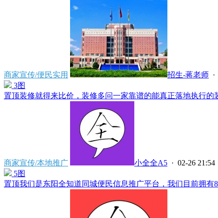
商家宣传/便民实用
招生-蒋老师
· 
3图
置顶
装修就得来比价，装修多问一家靠谱的能真正落地执行的装修
商家宣传/本地推广
小全全A5
· 02-26 21:54
5图
置顶
我们是东阳全知道同城便民信息推广平台，我们目前拥有8个客服