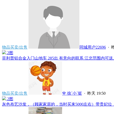
物品买卖/出售
同城用户22696
·
昨
2图
菲利普铝合金入门山地车 285出 有意向的联系 江北范围内可送上门
物品买卖/出售
🌹 徐`小`挺
·
昨天 19:50
2图
灰色布艺沙发，（顾家家居的，当时买来5000左右）带贵妃位，