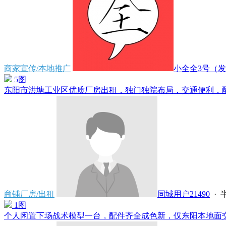
商家宣传/本地推广
小全全3号（发便
5图
东阳市洪塘工业区优质厂房出租，独门独院布局，交通便利，配套
商铺厂房/出租
同城用户21490
·
1图
个人闲置下场战术模型一台，配件齐全成色新，仅东阳本地面交，