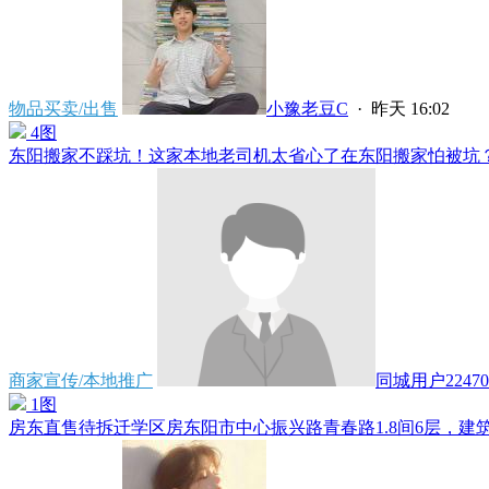
物品买卖/出售
小豫老豆C
·
昨天 16:02
4图
东阳搬家不踩坑！这家本地老司机太省心了在东阳搬家怕被坑？对
商家宣传/本地推广
同城用户22470
1图
房东直售待拆迁学区房东阳市中心振兴路青春路1.8间6层，建筑面积