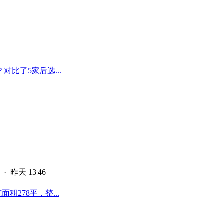
比了5家后选...
·
昨天 13:46
278平，整...