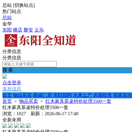
总站
[
切换站点
]
热门站点
总站
金华
东阳
横店
磐安
义乌
分类信息
分类信息
搜 索
点击登录
发布信息
首页
物品买卖
商铺厂房
求职招聘
水果土产
房屋租售
商家宣传
首页
>
物品买卖
>
红木家具茶桌特价处理3500一套
红木家具茶桌特价处理3500一套
浏览：1027 刷新：2026-06-17 17:40
全新未用
红木家具茶桌特价处理3500一套