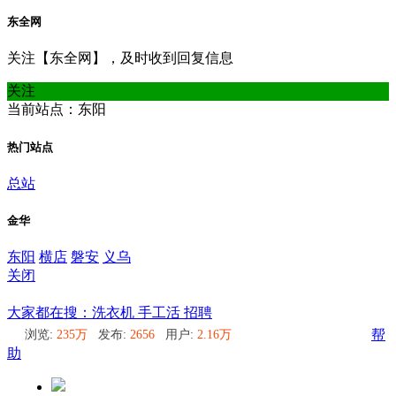
东全网
关注【东全网】，及时收到回复信息
关注
当前站点：东阳
热门站点
总站
金华
东阳
横店
磐安
义乌
关闭
东阳
大家都在搜：洗衣机 手工活 招聘
浏览:
235万
发布:
2656
用户:
2.16万
帮
助