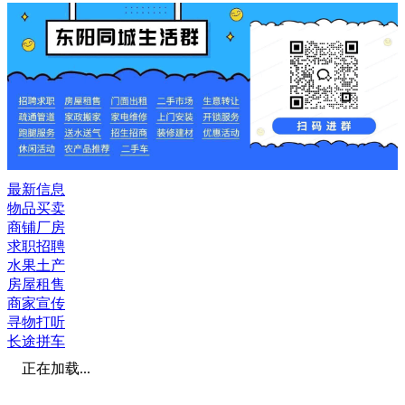
最新信息
物品买卖
商铺厂房
求职招聘
水果土产
房屋租售
商家宣传
寻物打听
长途拼车
正在加载...