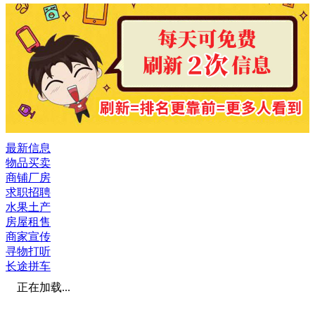
最新信息
物品买卖
商铺厂房
求职招聘
水果土产
房屋租售
商家宣传
寻物打听
长途拼车
正在加载...