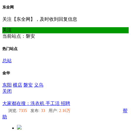
东全网
关注【东全网】，及时收到回复信息
关注
当前站点：磐安
热门站点
总站
金华
东阳
横店
磐安
义乌
关闭
磐安
大家都在搜：洗衣机 手工活 招聘
浏览:
7335
发布:
33
用户:
2.16万
帮
助